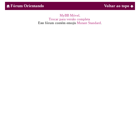
Fórum Orientando
Voltar ao topo
MyBB Móvel
.
Trocar para versão completa
Este fórum contém emojis
Mutant Standard
.