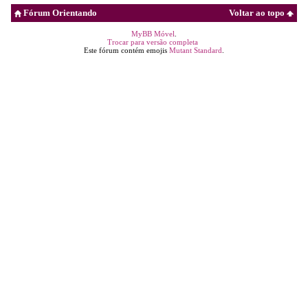
Fórum Orientando
Voltar ao topo
MyBB Móvel
.
Trocar para versão completa
Este fórum contém emojis
Mutant Standard
.