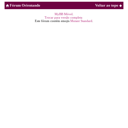
Fórum Orientando
Voltar ao topo
MyBB Móvel
.
Trocar para versão completa
Este fórum contém emojis
Mutant Standard
.