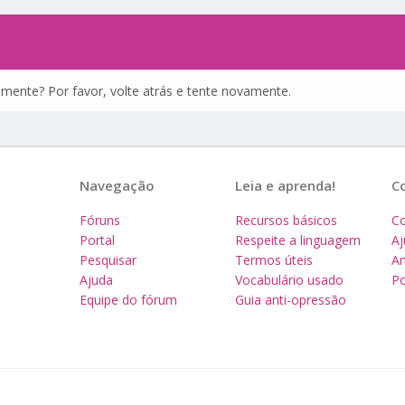
amente? Por favor, volte atrás e tente novamente.
Navegação
Leia e aprenda!
C
Fóruns
Recursos básicos
Co
Portal
Respeite a linguagem
A
Pesquisar
Termos úteis
Am
Ajuda
Vocabulário usado
Po
Equipe do fórum
Guia anti-opressão