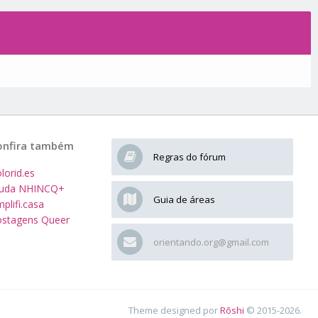
onfira também
Regras do fórum
lorid.es
juda NHINCQ+
Guia de áreas
plifi.casa
stagens Queer
orientando.org@gmail.com
Theme designed por
Rōshi
© 2015-2026.