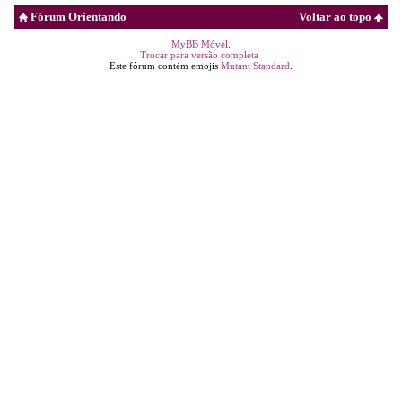
Fórum Orientando
Voltar ao topo
MyBB Móvel
.
Trocar para versão completa
Este fórum contém emojis
Mutant Standard
.