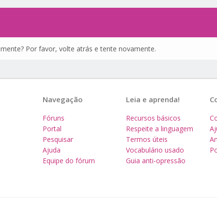
amente? Por favor, volte atrás e tente novamente.
Navegação
Leia e aprenda!
C
Fóruns
Recursos básicos
Co
Portal
Respeite a linguagem
A
Pesquisar
Termos úteis
Am
Ajuda
Vocabulário usado
Po
Equipe do fórum
Guia anti-opressão