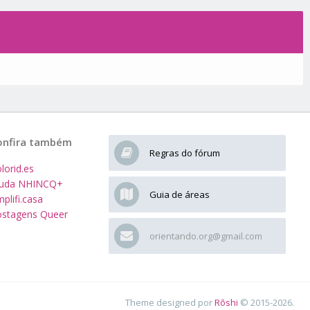
onfira também
Regras do fórum
lorid.es
juda NHINCQ+
Guia de áreas
plifi.casa
stagens Queer
orientando.org@gmail.com
Theme designed por
Rōshi
© 2015-2026.