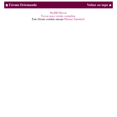
Fórum Orientando
Voltar ao topo
MyBB Móvel
.
Trocar para versão completa
Este fórum contém emojis
Mutant Standard
.