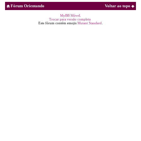
Fórum Orientando
Voltar ao topo
MyBB Móvel
.
Trocar para versão completa
Este fórum contém emojis
Mutant Standard
.