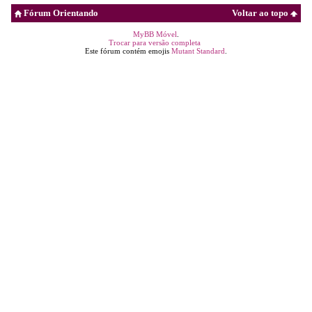
Fórum Orientando
Voltar ao topo
MyBB Móvel
.
Trocar para versão completa
Este fórum contém emojis
Mutant Standard
.