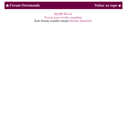
Fórum Orientando
Voltar ao topo
MyBB Móvel
.
Trocar para versão completa
Este fórum contém emojis
Mutant Standard
.