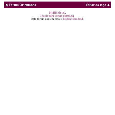
Fórum Orientando
Voltar ao topo
MyBB Móvel
.
Trocar para versão completa
Este fórum contém emojis
Mutant Standard
.