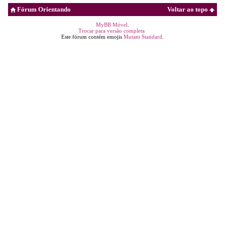
Fórum Orientando
Voltar ao topo
MyBB Móvel
.
Trocar para versão completa
Este fórum contém emojis
Mutant Standard
.