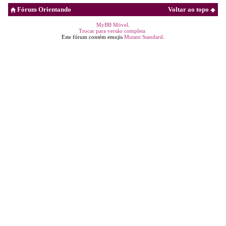
Fórum Orientando
Voltar ao topo
MyBB Móvel
.
Trocar para versão completa
Este fórum contém emojis
Mutant Standard
.