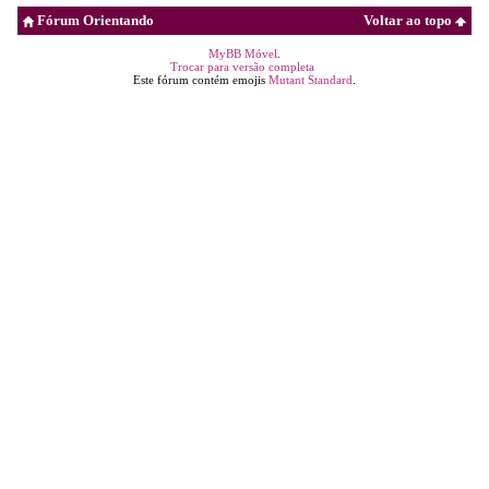
Fórum Orientando
Voltar ao topo
MyBB Móvel
.
Trocar para versão completa
Este fórum contém emojis
Mutant Standard
.