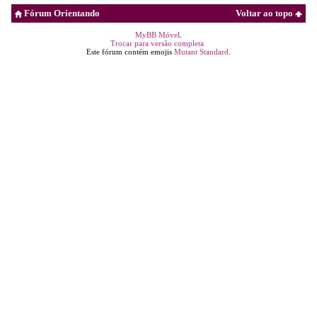
Fórum Orientando
Voltar ao topo
MyBB Móvel
.
Trocar para versão completa
Este fórum contém emojis
Mutant Standard
.