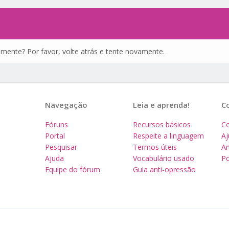
amente? Por favor, volte atrás e tente novamente.
Navegação
Leia e aprenda!
C
Fóruns
Recursos básicos
Co
Portal
Respeite a linguagem
A
Pesquisar
Termos úteis
Am
Ajuda
Vocabulário usado
Po
Equipe do fórum
Guia anti-opressão