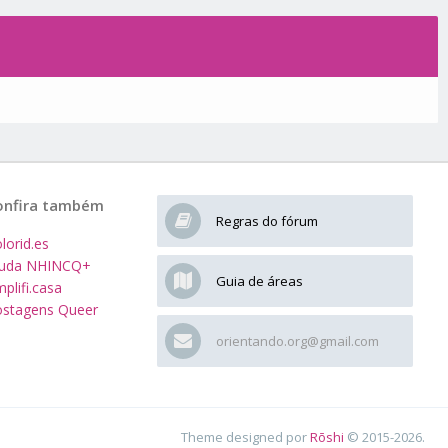
onfira também
Regras do fórum
lorid.es
juda NHINCQ+
Guia de áreas
plifi.casa
stagens Queer
orientando.org@gmail.com
Theme designed por
Rōshi
© 2015-2026.