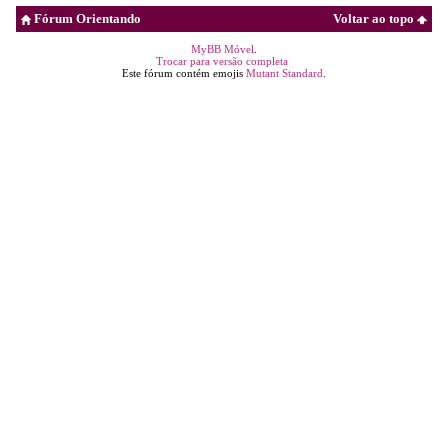
Fórum Orientando
Voltar ao topo
MyBB Móvel
.
Trocar para versão completa
Este fórum contém emojis
Mutant Standard
.