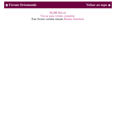
Fórum Orientando
Voltar ao topo
MyBB Móvel
.
Trocar para versão completa
Este fórum contém emojis
Mutant Standard
.