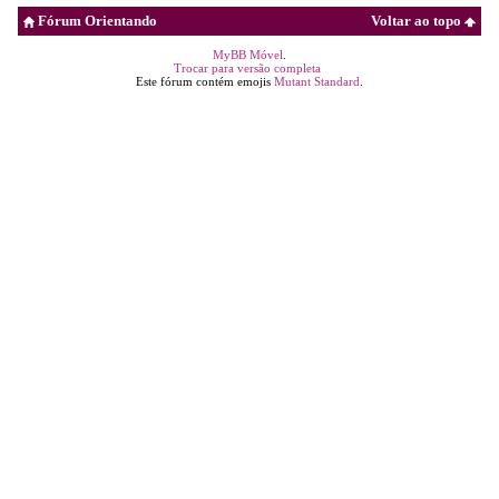
Fórum Orientando
Voltar ao topo
MyBB Móvel
.
Trocar para versão completa
Este fórum contém emojis
Mutant Standard
.