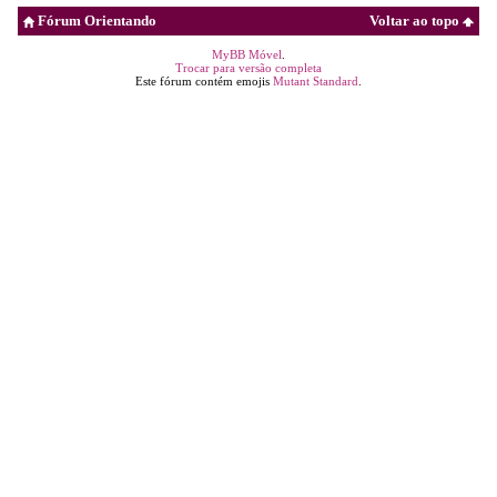
Fórum Orientando
Voltar ao topo
MyBB Móvel
.
Trocar para versão completa
Este fórum contém emojis
Mutant Standard
.