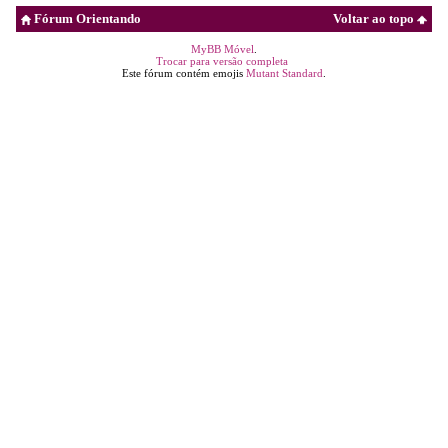
Fórum Orientando
Voltar ao topo
MyBB Móvel
.
Trocar para versão completa
Este fórum contém emojis
Mutant Standard
.