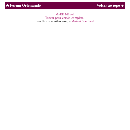
Fórum Orientando
Voltar ao topo
MyBB Móvel
.
Trocar para versão completa
Este fórum contém emojis
Mutant Standard
.