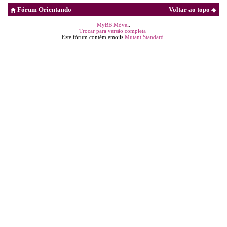
Fórum Orientando
Voltar ao topo
MyBB Móvel
.
Trocar para versão completa
Este fórum contém emojis
Mutant Standard
.