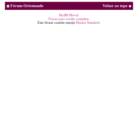
Fórum Orientando
Voltar ao topo
MyBB Móvel
.
Trocar para versão completa
Este fórum contém emojis
Mutant Standard
.