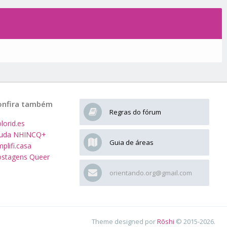
onfira também
Regras do fórum
lorid.es
juda NHINCQ+
Guia de áreas
plifi.casa
stagens Queer
orientando.org@gmail.com
Theme designed por
Rōshi
© 2015-2026.