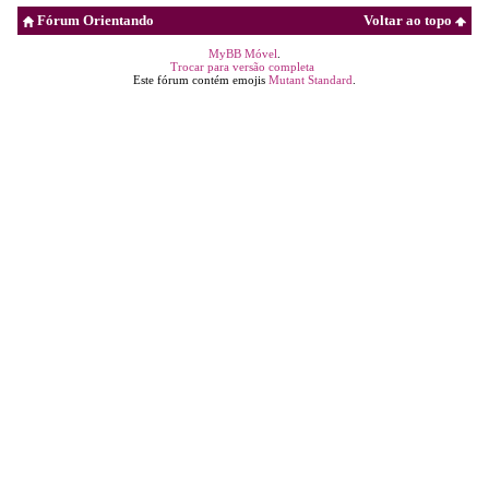
Fórum Orientando
Voltar ao topo
MyBB Móvel
.
Trocar para versão completa
Este fórum contém emojis
Mutant Standard
.