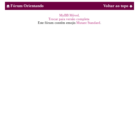
Fórum Orientando
Voltar ao topo
MyBB Móvel
.
Trocar para versão completa
Este fórum contém emojis
Mutant Standard
.