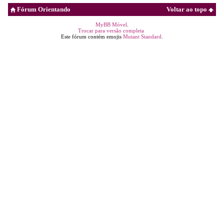
Fórum Orientando
Voltar ao topo
MyBB Móvel
.
Trocar para versão completa
Este fórum contém emojis
Mutant Standard
.