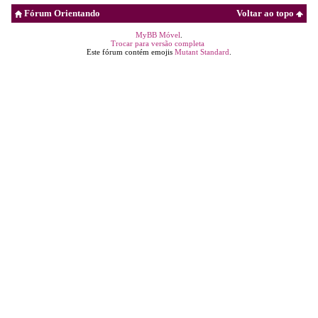
Fórum Orientando
Voltar ao topo
MyBB Móvel
.
Trocar para versão completa
Este fórum contém emojis
Mutant Standard
.