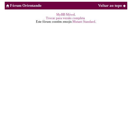
Fórum Orientando
Voltar ao topo
MyBB Móvel
.
Trocar para versão completa
Este fórum contém emojis
Mutant Standard
.