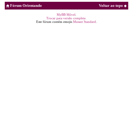
Fórum Orientando
Voltar ao topo
MyBB Móvel
.
Trocar para versão completa
Este fórum contém emojis
Mutant Standard
.