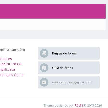
onfira também
Regras do fórum
lorid.es
juda NHINCQ+
Guia de áreas
plifi.casa
stagens Queer
orientando.org@gmail.com
Theme designed por
Rōshi
© 2015-2026.