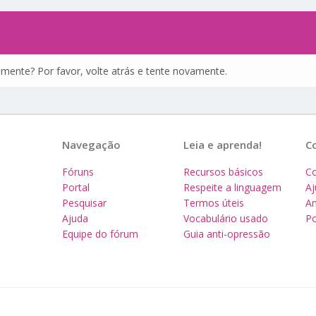
amente? Por favor, volte atrás e tente novamente.
Navegação
Leia e aprenda!
C
Fóruns
Recursos básicos
Co
Portal
Respeite a linguagem
A
Pesquisar
Termos úteis
Am
Ajuda
Vocabulário usado
Po
Equipe do fórum
Guia anti-opressão