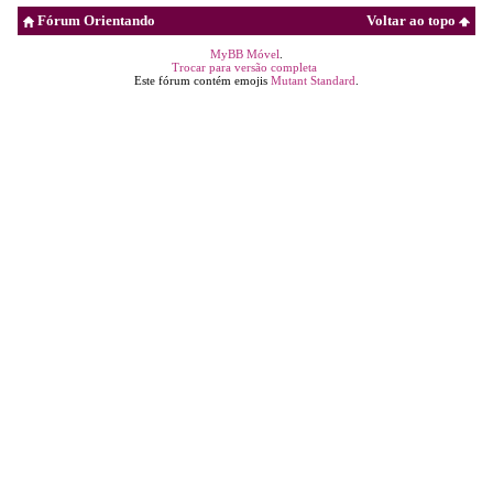
Fórum Orientando
Voltar ao topo
MyBB Móvel
.
Trocar para versão completa
Este fórum contém emojis
Mutant Standard
.