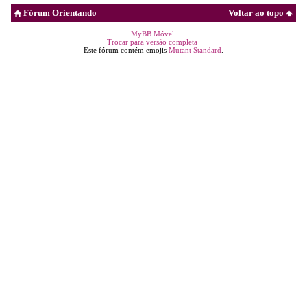
Fórum Orientando
Voltar ao topo
MyBB Móvel
.
Trocar para versão completa
Este fórum contém emojis
Mutant Standard
.