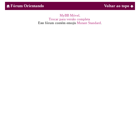
Fórum Orientando
Voltar ao topo
MyBB Móvel
.
Trocar para versão completa
Este fórum contém emojis
Mutant Standard
.