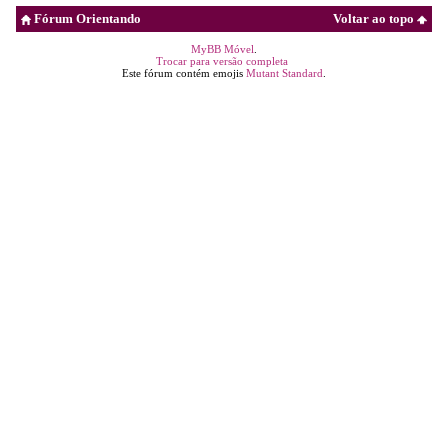
Fórum Orientando
Voltar ao topo
MyBB Móvel
.
Trocar para versão completa
Este fórum contém emojis
Mutant Standard
.