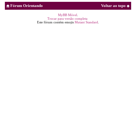
Fórum Orientando
Voltar ao topo
MyBB Móvel
.
Trocar para versão completa
Este fórum contém emojis
Mutant Standard
.