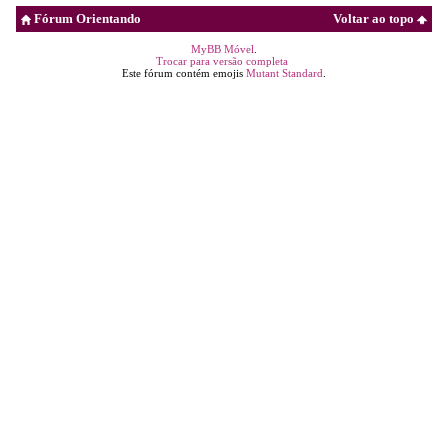
Fórum Orientando
Voltar ao topo
MyBB Móvel
.
Trocar para versão completa
Este fórum contém emojis
Mutant Standard
.