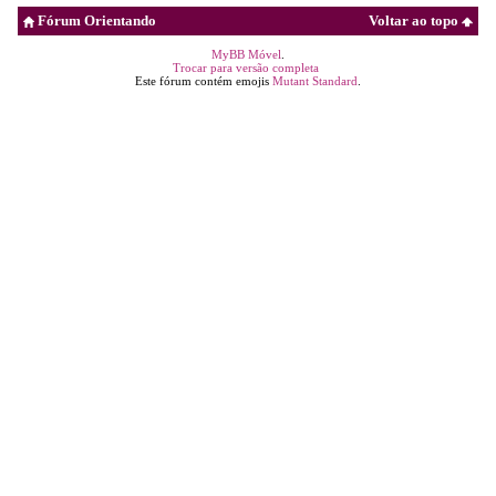
Fórum Orientando
Voltar ao topo
MyBB Móvel
.
Trocar para versão completa
Este fórum contém emojis
Mutant Standard
.