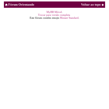
Fórum Orientando
Voltar ao topo
MyBB Móvel
.
Trocar para versão completa
Este fórum contém emojis
Mutant Standard
.