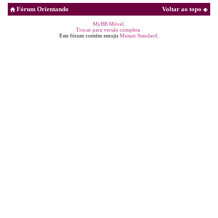
Fórum Orientando
Voltar ao topo
MyBB Móvel
.
Trocar para versão completa
Este fórum contém emojis
Mutant Standard
.