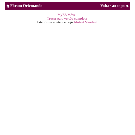
Fórum Orientando
Voltar ao topo
MyBB Móvel
.
Trocar para versão completa
Este fórum contém emojis
Mutant Standard
.