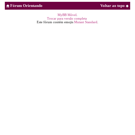
Fórum Orientando
Voltar ao topo
MyBB Móvel
.
Trocar para versão completa
Este fórum contém emojis
Mutant Standard
.