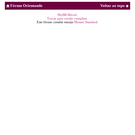
Fórum Orientando
Voltar ao topo
MyBB Móvel
.
Trocar para versão completa
Este fórum contém emojis
Mutant Standard
.