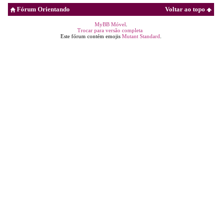
Fórum Orientando
Voltar ao topo
MyBB Móvel
.
Trocar para versão completa
Este fórum contém emojis
Mutant Standard
.