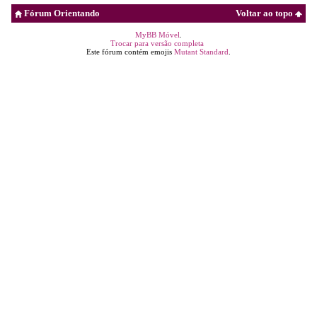
Fórum Orientando
Voltar ao topo
MyBB Móvel
.
Trocar para versão completa
Este fórum contém emojis
Mutant Standard
.