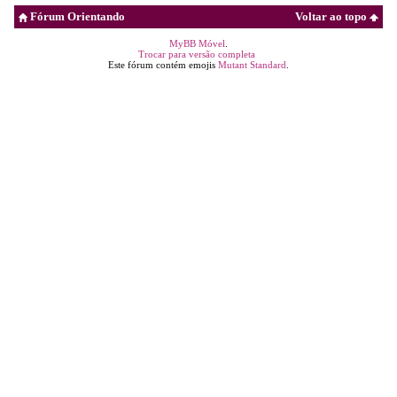
Fórum Orientando
Voltar ao topo
MyBB Móvel
.
Trocar para versão completa
Este fórum contém emojis
Mutant Standard
.