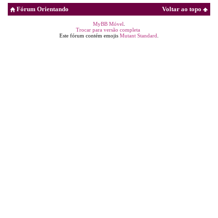
Fórum Orientando
Voltar ao topo
MyBB Móvel
.
Trocar para versão completa
Este fórum contém emojis
Mutant Standard
.