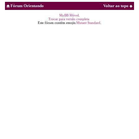
Fórum Orientando
Voltar ao topo
MyBB Móvel
.
Trocar para versão completa
Este fórum contém emojis
Mutant Standard
.