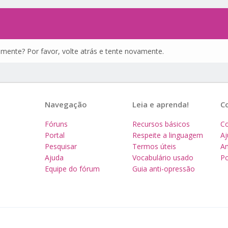
amente? Por favor, volte atrás e tente novamente.
Navegação
Leia e aprenda!
C
Fóruns
Recursos básicos
Co
Portal
Respeite a linguagem
A
Pesquisar
Termos úteis
Am
Ajuda
Vocabulário usado
Po
Equipe do fórum
Guia anti-opressão