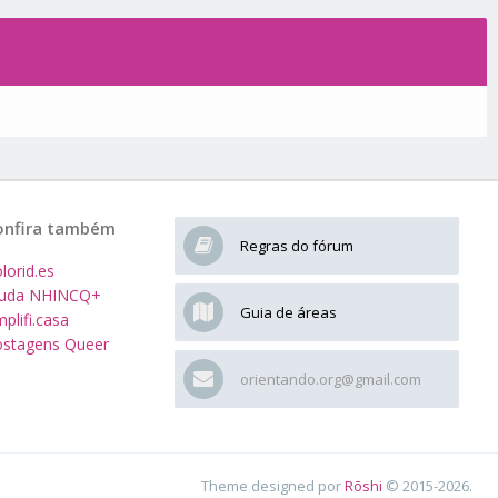
onfira também
Regras do fórum
lorid.es
juda NHINCQ+
Guia de áreas
plifi.casa
stagens Queer
orientando.org@gmail.com
Theme designed por
Rōshi
© 2015-2026.